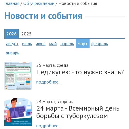
Главная
/
Об учреждении
/
Новости и события
Новости и события
2026
2025
август
июль
июнь
май
апрель
март
февраль
январь
25 марта, среда
Педикулез: что нужно знать?
подробнее...
24 марта, вторник
24 марта - Всемирный день
борьбы с туберкулезом
подробнее...